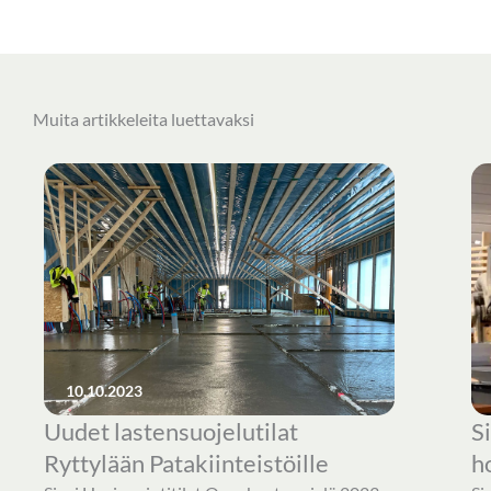
Muita artikkeleita luettavaksi
10.10.2023
Uudet lastensuojelutilat
S
Ryttylään Patakiinteistöille
h