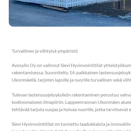
Turvallinen ja viihtyisä ympäristö
Avosylin Oy on valinnut Sievi Hyvinvointitilat yhteistyök
rakentamisessa. Suunniteltu 14-paikkainen lastensuojeluy
Ukonmäellä, tarjoten lapsille ja nuorille turvallisen sekä vii
Tulevan lastensuojeluyksikön rakentaminen perustuu vahvaa
kodinomaiseen ilmapiiriin. Lappeenrannan Ukonmäen alueel
tehtävää tarjota suojaa ja hoivaa nuorille, jotka tarvitsevat e
Sievi Hyvinvointitilat on tunnettu laadukkaista ja innovati