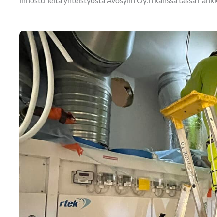
innostuneita yhteistyöstä Avosylin Oy:n kanssa tässä hank