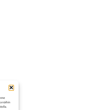
emme
a näihin
tolla.