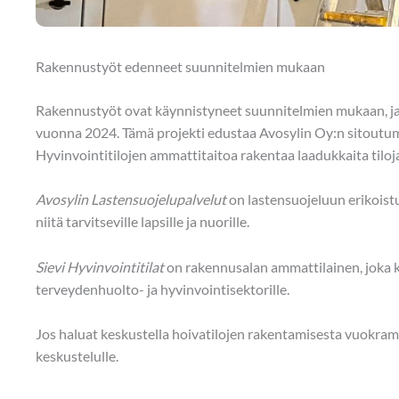
Rakennustyöt edenneet suunnitelmien mukaan
Rakennustyöt ovat käynnistyneet suunnitelmien mukaan, ja
vuonna 2024. Tämä projekti edustaa Avosylin Oy:n sitoutumi
Hyvinvointitilojen ammattitaitoa rakentaa laadukkaita tiloja 
Avosylin Lastensuojelupalvelut
on lastensuojeluun erikoistu
niitä tarvitseville lapsille ja nuorille.
Sievi Hyvinvointitilat
on rakennusalan ammattilainen, joka k
terveydenhuolto- ja hyvinvointisektorille.
Jos haluat keskustella hoivatilojen rakentamisesta vuokrama
keskustelulle.