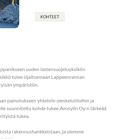
KOHTEET
umppanikseen uuden lastensuojeluyksikön
ksikkö tulee sijaitsemaan Lappeenrannan
htyisän ympäristön.
n painotukseen yhteisiin oleskelutiloihin ja
le suunniteltu kohde tukee Avosylin Oy:n tärkeää
rityistä tukea.
ivisista rakennushankkeistaan, ja olemme