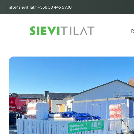
Siirry
info@sievitilat.fi
+358 50 445 5900
sisältöön
R