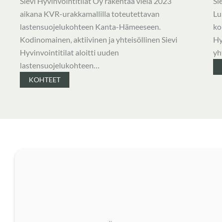
Sievi Hyvinvointitilat Oy rakentaa vielä 2023
Si
aikana KVR-urakkamallilla toteutettavan
Lu
lastensuojelukohteen Kanta-Hämeeseen.
ko
Kodinomainen, aktiivinen ja yhteisöllinen Sievi
Hy
Hyvinvointitilat aloitti uuden
yh
lastensuojelukohteen…
KOHTEET