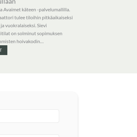
llaan
a Avaimet käteen -palvelumallilla.
ttori tulee tiloihin pitkäaikaiseksi
 ja vuokralaiseksi. Sievi
itilat on solminut sopimuksen
hmisten hoivakodin…
T