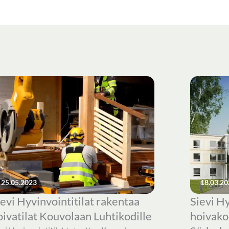
25.05.2023
18.03.20
ievi Hyvinvointitilat rakentaa
Sievi Hy
oivatilat Kouvolaan Luhtikodille
hoivako