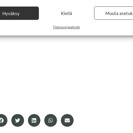
Hyväksy
Kiellä
Muuta asetuk
Tietosuojaseloste