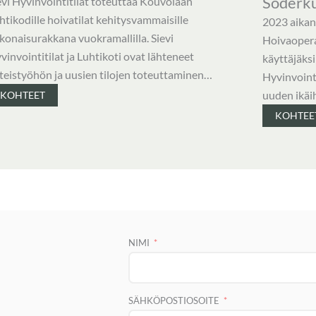
Söderku
evi Hyvinvointitilat toteuttaa Kouvolaan
htikodille hoivatilat kehitysvammaisille
2023 aikan
konaisurakkana vuokramallilla. Sievi
Hoivaoperaa
vinvointitilat ja Luhtikoti ovat lähteneet
käyttäjäksi
teistyöhön ja uusien tilojen toteuttaminen…
Hyvinvoint
uuden ikäi
KOHTEET
KOHTEE
NIMI
SÄHKÖPOSTIOSOITE