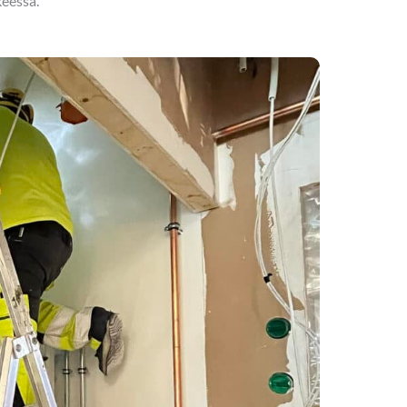
keessa
.