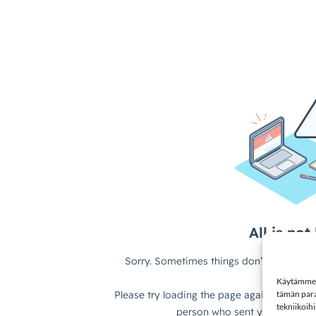
Käytämme e
tämän para
tekniikoihi