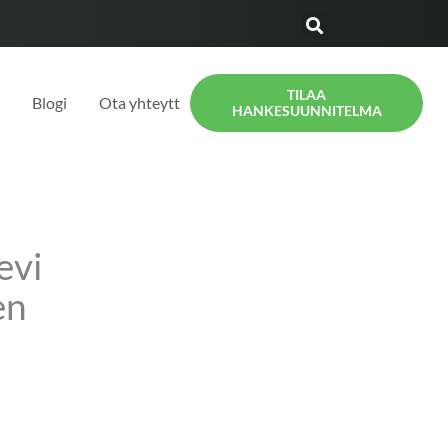
TILAA
t
Blogi
Ota yhteyttä
HANKESUUNNITELMA
evi
en
n