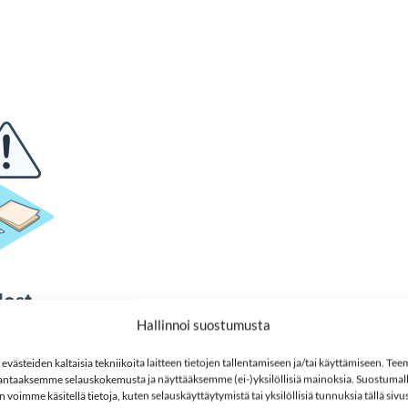
Hallinnoi suostumusta
västeiden kaltaisia tekniikoita laitteen tietojen tallentamiseen ja/tai käyttämiseen. Te
ntaaksemme selauskokemusta ja näyttääksemme (ei-)yksilöllisiä mainoksia. Suostumall
n voimme käsitellä tietoja, kuten selauskäyttäytymistä tai yksilöllisiä tunnuksia tällä sivus