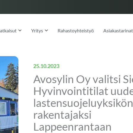
OPEN RATKAISUT
OPEN YRITYS
atkaisut
Yritys
Rahastoyhteistyö
Asiakastarina
25.10.2023
Avosylin Oy valitsi Si
Hyvinvointitilat uud
lastensuojeluyksikö
rakentajaksi
Lappeenrantaan