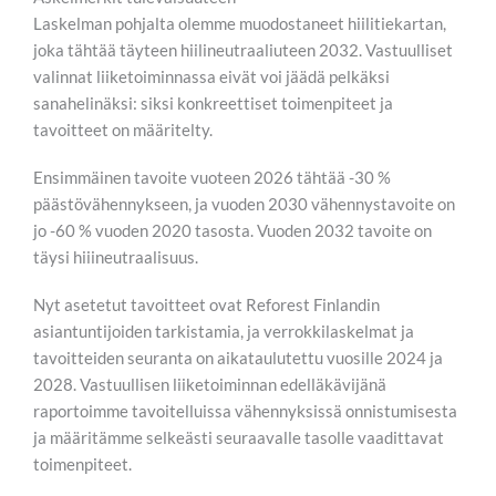
Laskelman pohjalta olemme muodostaneet hiilitiekartan,
joka tähtää täyteen hiilineutraaliuteen 2032. Vastuulliset
valinnat liiketoiminnassa eivät voi jäädä pelkäksi
sanahelinäksi: siksi konkreettiset toimenpiteet ja
tavoitteet on määritelty.
Ensimmäinen tavoite vuoteen 2026 tähtää -30 %
päästövähennykseen, ja vuoden 2030 vähennystavoite on
jo -60 % vuoden 2020 tasosta. Vuoden 2032 tavoite on
täysi hiiineutraalisuus.
Nyt asetetut tavoitteet ovat Reforest Finlandin
asiantuntijoiden tarkistamia, ja verrokkilaskelmat ja
tavoitteiden seuranta on aikataulutettu vuosille 2024 ja
2028. Vastuullisen liiketoiminnan edelläkävijänä
raportoimme tavoitelluissa vähennyksissä onnistumisesta
ja määritämme selkeästi seuraavalle tasolle vaadittavat
toimenpiteet.