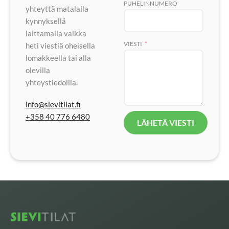
PUHELINNUMERO
yhteyttä matalalla
kynnyksellä
laittamalla vaikka
VIESTI
heti viestiä oheisella
lomakkeella tai alla
olevilla
yhteystiedoilla.
info@sievitilat.fi
+358 40 776 6480
LÄHETÄ VIESTI