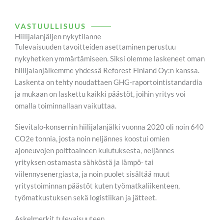
VASTUULLISUUS
Hiilijalanjäljen nykytilanne
Tulevaisuuden tavoitteiden asettaminen perustuu
nykyhetken ymmärtämiseen. Siksi olemme laskeneet oman
hiilijalanjälkemme yhdessä Reforest Finland Oy:n kanssa.
Laskenta on tehty noudattaen GHG-raportointistandardia
ja mukaan on laskettu kaikki päästöt, joihin yritys voi
omalla toiminnallaan vaikuttaa.
Sievitalo-konsernin hiilijalanjälki vuonna 2020 oli noin 640
CO2e tonnia, josta noin neljännes koostui omien
ajoneuvojen polttoaineen kulutuksesta, neljännes
yrityksen ostamasta sähköstä ja lämpö- tai
viilennysenergiasta, ja noin puolet sisältää muut
yritystoiminnan päästöt kuten työmatkaliikenteen,
työmatkustuksen sekä logistiikan ja jätteet.
Askelmerkit tulevaisuuteen