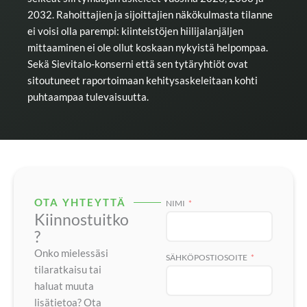
2032. Rahoittajien ja sijoittajien näkökulmasta tilanne
ei voisi olla parempi: kiinteistöjen hiilijalanjäljen
mittaaminen ei ole ollut koskaan nykyistä helpompaa.
Sekä Sievitalo-konserni että sen tytäryhtiöt ovat
sitoutuneet raportoimaan kehitysaskeleitaan kohti
puhtaampaa tulevaisuutta.
OTA YHTEYTTÄ
NIMI
Kiinnostuitko
?
Onko mielessäsi
SÄHKÖPOSTIOSOITE
tilaratkaisu tai
haluat muuta
lisätietoa? Ota