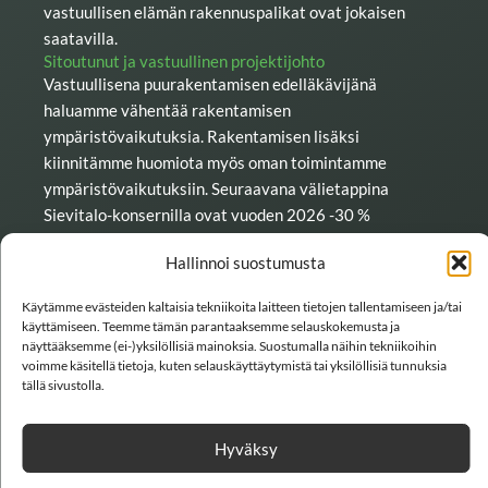
vastuullisen elämän rakennuspalikat ovat jokaisen
saatavilla.
Sitoutunut ja vastuullinen projektijohto
Vastuullisena puurakentamisen edelläkävijänä
haluamme vähentää rakentamisen
ympäristövaikutuksia. Rakentamisen lisäksi
kiinnitämme huomiota myös oman toimintamme
ympäristövaikutuksiin. Seuraavana välietappina
Sievitalo-konsernilla ovat vuoden 2026 -30 %
päästövähennystavoitteet nykytasosta. Tavoitteisiin
Hallinnoi suostumusta
päästään, kun biodieseliä käytetään asennusautoissa
50 %, toimitilojen ostoenergiasta 50 % on uusiutuvaa
Käytämme evästeiden kaltaisia tekniikoita laitteen tietojen tallentamiseen ja/tai
energiaa ja logistiikassa biodieseliä on käytössä 25 %.
käyttämiseen. Teemme tämän parantaaksemme selauskokemusta ja
Työmatkustamisen päästöjä vähennetään 50 %
näyttääksemme (ei-)yksilöllisiä mainoksia. Suostumalla näihin tekniikoihin
voimme käsitellä tietoja, kuten selauskäyttäytymistä tai yksilöllisiä tunnuksia
suosimalla etäkokouksia, kestäviä matkustustapoja ja
tällä sivustolla.
majoituspaikkoja. Lisäksi työmatkoista 30 % kuljetaan
julkisilla kulkuneuvoilla, kävellen tai pyöräillä.
Hyväksy