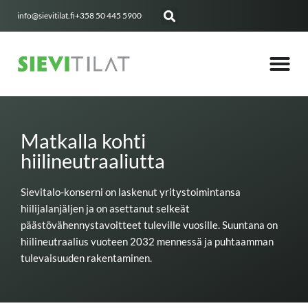
Siirry
info@sievitilat.fi
+358 50 445 5900
sisältöön
Matkalla kohti
hiilineutraaliutta
Sievitalo-konserni on laskenut yritystoimintansa
hiilijalanjäljen ja on asettanut selkeät
päästövähennystavoitteet tuleville vuosille. Suuntana on
hiilineutraalius vuoteen 2032 mennessä ja puhtaamman
tulevaisuuden rakentaminen.