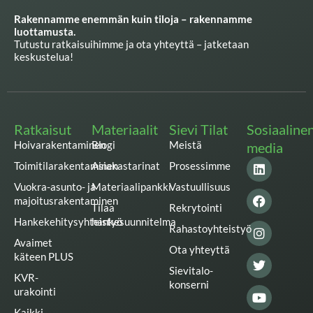
Rakennamme enemmän kuin tiloja – rakennamme
luottamusta.
Tutustu ratkaisuihimme ja ota yhteyttä – jatketaan
keskustelua!
Ratkaisut
Materiaalit
Sievi Tilat
Sosiaaline
Hoivarakentaminen
Blogi
Meistä
media
L
F
I
T
Y
Toimitilarakentaminen
Asiakastarinat
Prosessimme
i
a
n
w
o
n
c
s
i
u
Vuokra-asunto- ja
Materiaalipankki
Vastuullisuus
k
e
t
t
t
majoitusrakentaminen
Tilaa
Rekrytointi
e
b
a
t
u
Hankekehitysyhteistyö
hankesuunnitelma
d
o
g
e
b
Rahastoyhteistyö
i
o
r
r
e
Avaimet
n
k
a
Ota yhteyttä
käteen PLUS
m
Sievitalo-
KVR-
konserni
urakointi
Kaikki