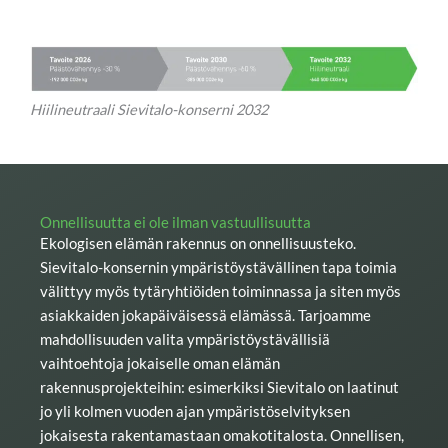
Hiilineutraali Sievitalo-konserni 2032
Onnellisuutta ei ole ilman vastuullisuutta
Ekologisen elämän rakennus on onnellisuusteko.
Sievitalo-konsernin ympäristöystävällinen tapa toimia
välittyy myös tytäryhtiöiden toiminnassa ja siten myös
asiakkaiden jokapäiväisessä elämässä. Tarjoamme
mahdollisuuden valita ympäristöystävällisiä
vaihtoehtoja jokaiselle oman elämän
rakennusprojekteihin: esimerkiksi Sievitalo on laatinut
jo yli kolmen vuoden ajan ympäristöselvityksen
jokaisesta rakentamastaan omakotitalosta. Onnellisen,