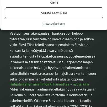
Vuoden 2026 tavoitteenamme on 30
Kiellä
% päästövähennykset nykytasosta.
Muuta asetuksia
Tietosuojaseloste
Rakentamisen kokonaisratkaisut ovat ekologisia
Vastuullisen rakentamisen hankkeet on helppo
toteuttaa, kun taustalla on vahva osaaminen ja selkeä
visio. Sievi Tilat toimii osana suomalaista Sievitalo-
konsernia ja hyödyntää sisaryhtiöidensä
asiantuntemusta talopaketoinneissa, puuelementeissä
ja valmiissa asumisen ratkaisuissa. Tarjoamme laajan
kokonaisuuden hoiva- ja hyvinvointirakentamisesta
toimitiloihin, vuokra-asunto- ja majoitusrakentamiseen
sekä johdamme hankekehitystä alusta loppuun.
Hiilijalanjäljen miniminointi kannattaa – nyt ja aina
Miten rakennusmaailman edelläkävijyys saavutetaan?
Selkeillä hiilineutraaliustavoitteilla ja konkreettisilla
askelmerkeillä. Otamme Sievitalo-konsernin tasolla
selkeät siirtymäajan askeleet vuosina 2026, 2030 ja