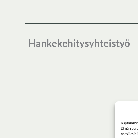
Hankekehitysyhteistyö
Käytämme e
tämän para
tekniikoihi