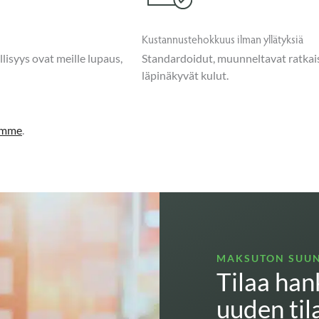
Kustannustehokkuus ilman yllätyksiä
lisyys ovat meille lupaus,
Standardoidut, muunneltavat ratkais
läpinäkyvät kulut.
tämme
.
MAKSUTON SUU
Tilaa ha
uuden til