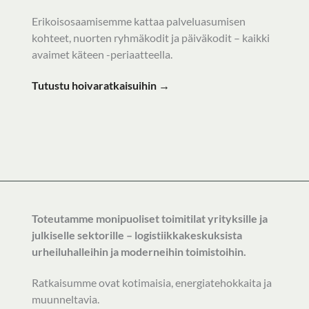
Erikoisosaamisemme kattaa palveluasumisen
kohteet, nuorten ryhmäkodit ja päiväkodit – kaikki
avaimet käteen -periaatteella.
Tutustu hoivaratkaisuihin →
Toteutamme monipuoliset toimitilat yrityksille ja
julkiselle sektorille – logistiikkakeskuksista
urheiluhalleihin ja moderneihin toimistoihin.
Ratkaisumme ovat kotimaisia, energiatehokkaita ja
muunneltavia.