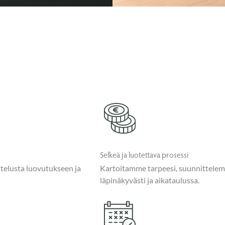
Selkeä ja luotettava prosessi
ttelusta luovutukseen ja
Kartoitamme tarpeesi, suunnittele
läpinäkyvästi ja aikataulussa.