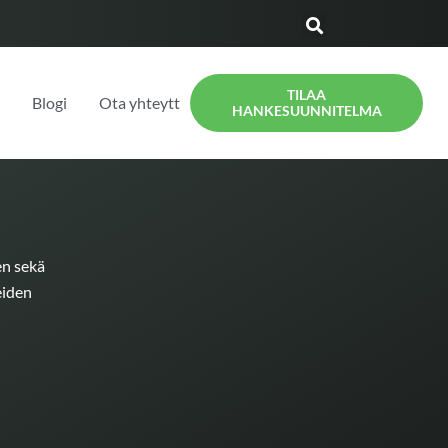
TILAA
t
Blogi
Ota yhteyttä
HANKESUUNNITELMA
en sekä
eiden