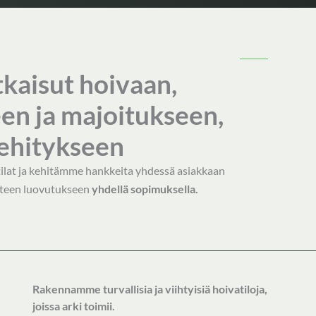
atkaisut hoivaan,
een ja majoitukseen,
ehitykseen
tilat ja kehitämme hankkeita yhdessä asiakkaan
ohteen luovutukseen
yhdellä sopimuksella
.
Rakennamme turvallisia ja viihtyisiä hoivatiloja,
joissa arki toimii.