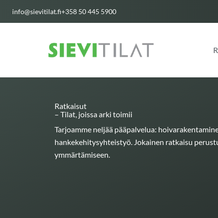
Siirry
info@sievitilat.fi
+358 50 445 5900
sisältöön
R
Ratkaisut
– Tilat, joissa arki toimii
Tarjoamme neljää pääpalvelua: hoivarakentamine
hankekehitysyhteistyö. Jokainen ratkaisu perust
ymmärtämiseen.