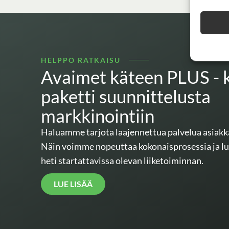
HELPPO RATKAISU
Avaimet käteen PLUS - 
paketti suunnittelusta
markkinointiin
Haluamme tarjota laajennettua palvelua asiak
Näin voimme nopeuttaa kokonaisprosessia ja l
heti startattavissa olevan liiketoiminnan.
LUE LISÄÄ