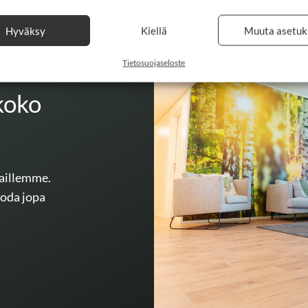
Hyväksy
Kiellä
Muuta asetuk
Tietosuojaseloste
koko
kaillemme.
uoda jopa