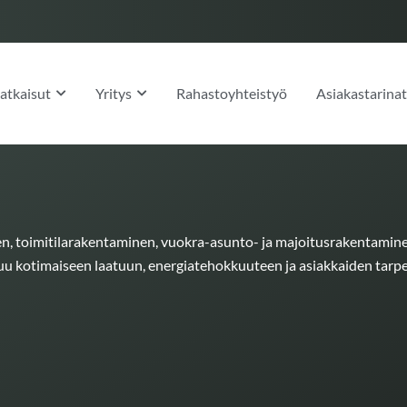
OPEN RATKAISUT
OPEN YRITYS
atkaisut
Yritys
Rahastoyhteistyö
Asiakastarina
n, toimitilarakentaminen, vuokra-asunto- ja majoitusrakentamin
uu kotimaiseen laatuun, energiatehokkuuteen ja asiakkaiden tarp