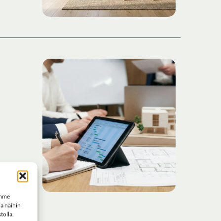
emme
a näihin
tolla.