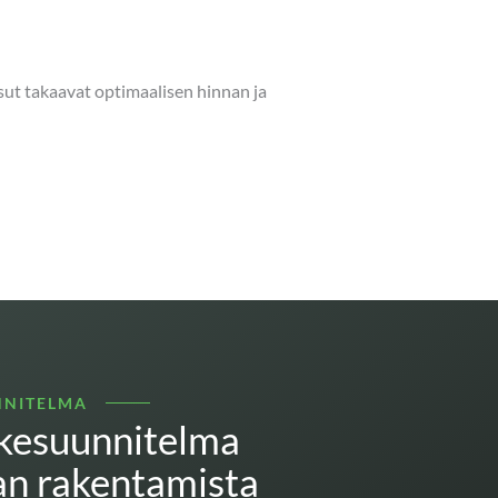
ut takaavat optimaalisen hinnan ja
NNITELMA
nkesuunnitelma
an rakentamista