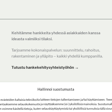
Kehitämme hankkeita yhdessä asiakkaiden kanssa
ideasta valmiiksi tilaksi.
Tarjoamme kokonaispalvelun: suunnittelu, rahoitus,
rakentaminen ja ylläpito – kaikki yhdellä kumppanilla.
Tutustu hankekehitysyhteistyöhön →
Hallinnoi suostumusta
västeiden kaltaisia tekniikoita laitteen tietojen tallentamiseen ja/tai käyttämiseen. Te
ntaaksemme selauskokemusta ja näyttääksemme (ei-)yksilöllisiä mainoksia. Suostumall
n voimme käsitellä tietoja, kuten selauskäyttäytymistä tai yksilöllisiä tunnuksia tällä sivus