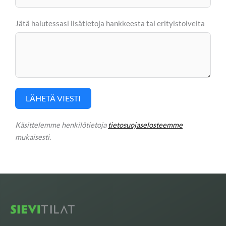
Jätä halutessasi lisätietoja hankkeesta tai erityistoiveita
LÄHETÄ VIESTI
Käsittelemme henkilötietoja
tietosuojaselosteemme
mukaisesti.