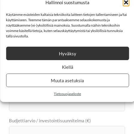
Hallinnoi suostumusta
Onko teillä jo olemassa oleva tontti?
Käytämme evästeiden kaltaisia tekniikoita laitteen tietojen tallentamiseen ja/tai
Kyllä
käyttämiseen. Teemme tämän parantaaksemme selauskokemusta ja
Ei
näyttääksemme (ei-)yksilöllisiä mainoksia. Suostumalla näihin tekniikoihin
voimme käsitellä tietoja, kuten selauskäyttäytymistä tai yksilöllisiä tunnuksia
tällä sivustolla.
Mikä on tilan arvioitu pinta-ala? (m², jos tiedossa)
Hyväksy
Kiellä
Miten tila tulee pääasiallisesti käyttöön?
Muuta asetuksia
Arvioitu asiakas-, ryhmä- tai asukasmäärä
Tietosuojaseloste
Budjettiarvio / investointisuunnitelma (€)