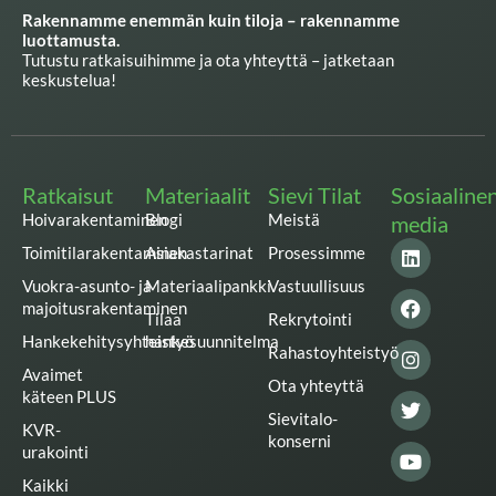
Rakennamme enemmän kuin tiloja – rakennamme
luottamusta.
Tutustu ratkaisuihimme ja ota yhteyttä – jatketaan
keskustelua!
Ratkaisut
Materiaalit
Sievi Tilat
Sosiaaline
Hoivarakentaminen
Blogi
Meistä
media
L
F
I
T
Y
Toimitilarakentaminen
Asiakastarinat
Prosessimme
i
a
n
w
o
n
c
s
i
u
Vuokra-asunto- ja
Materiaalipankki
Vastuullisuus
k
e
t
t
t
majoitusrakentaminen
Tilaa
Rekrytointi
e
b
a
t
u
Hankekehitysyhteistyö
hankesuunnitelma
d
o
g
e
b
Rahastoyhteistyö
i
o
r
r
e
Avaimet
n
k
a
Ota yhteyttä
käteen PLUS
m
Sievitalo-
KVR-
konserni
urakointi
Kaikki