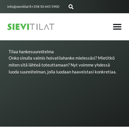
Siirry
info@sievitilat.fi
+358 50 445 5900
sisältöön
Tilaa hankesuunnitelma
Onko sinulla valmis hoivatilahanke mielessäsi? Mietitkö
miten sitä lähteä toteuttamaan? Nyt voimme yhdessä
luoda suunnitelman, jolla luodaan haaveistasi konkretiaa.