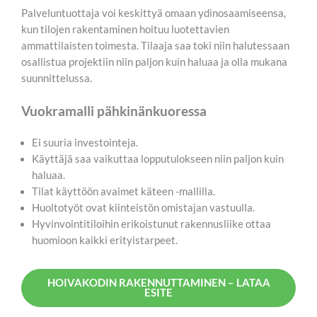
Palveluntuottaja voi keskittyä omaan ydinosaamiseensa,
kun tilojen rakentaminen hoituu luotettavien
ammattilaisten toimesta. Tilaaja saa toki niin halutessaan
osallistua projektiin niin paljon kuin haluaa ja olla mukana
suunnittelussa.
Vuokramalli pähkinänkuoressa
Ei suuria investointeja.
Käyttäjä saa vaikuttaa lopputulokseen niin paljon kuin
haluaa.
Tilat käyttöön avaimet käteen -mallilla.
Huoltotyöt ovat kiinteistön omistajan vastuulla.
Hyvinvointitiloihin erikoistunut rakennusliike ottaa
huomioon kaikki erityistarpeet.
HOIVAKODIN RAKENNUTTAMINEN – LATAA
ESITE