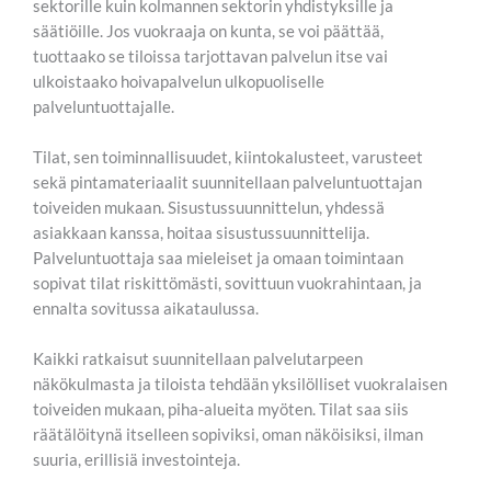
sektorille kuin kolmannen sektorin yhdistyksille ja
säätiöille. Jos vuokraaja on kunta, se voi päättää,
tuottaako se tiloissa tarjottavan palvelun itse vai
ulkoistaako hoivapalvelun ulkopuoliselle
palveluntuottajalle.
Tilat, sen toiminnallisuudet, kiintokalusteet, varusteet
sekä pintamateriaalit suunnitellaan palveluntuottajan
toiveiden mukaan. Sisustussuunnittelun, yhdessä
asiakkaan kanssa, hoitaa sisustussuunnittelija.
Palveluntuottaja saa mieleiset ja omaan toimintaan
sopivat tilat riskittömästi, sovittuun vuokrahintaan, ja
ennalta sovitussa aikataulussa.
Kaikki ratkaisut suunnitellaan palvelutarpeen
näkökulmasta ja tiloista tehdään yksilölliset vuokralaisen
toiveiden mukaan, piha-alueita myöten. Tilat saa siis
räätälöitynä itselleen sopiviksi, oman näköisiksi, ilman
suuria, erillisiä investointeja.