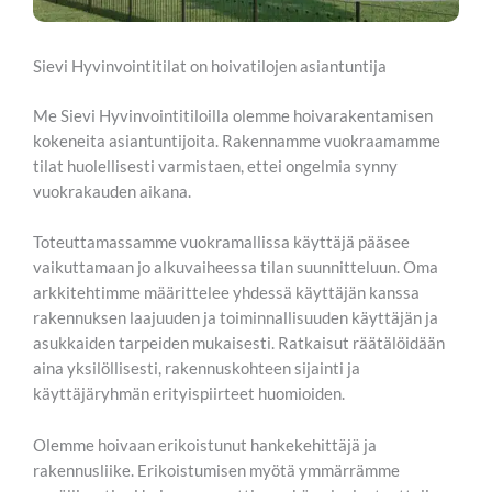
Sievi Hyvinvointitilat on hoivatilojen asiantuntija
Me Sievi Hyvinvointitiloilla olemme hoivarakentamisen
kokeneita asiantuntijoita. Rakennamme vuokraamamme
tilat huolellisesti varmistaen, ettei ongelmia synny
vuokrakauden aikana.
Toteuttamassamme vuokramallissa käyttäjä pääsee
vaikuttamaan jo alkuvaiheessa tilan suunnitteluun. Oma
arkkitehtimme määrittelee yhdessä käyttäjän kanssa
rakennuksen laajuuden ja toiminnallisuuden käyttäjän ja
asukkaiden tarpeiden mukaisesti. Ratkaisut räätälöidään
aina yksilöllisesti, rakennuskohteen sijainti ja
käyttäjäryhmän erityispiirteet huomioiden.
Olemme hoivaan erikoistunut hankekehittäjä ja
rakennusliike. Erikoistumisen myötä ymmärrämme