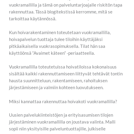
vuokramallilla ja tämä on palveluntarjoajalle riskitön tapa
rakennuttaa. Tässä blogitekstissä kerromme, mitä se
tarkoittaa käytännössä.
Kun hoivarakentaminen toteutetaan vuokramallilla,
hoivapalvelun tuottaja tulee tiloihin käyttäjäksi
pitkäaikaisella vuokrasopimuksella. Tilat hän saa
käyttöönsä “Avaimet käteen” -periaatteella.
Vuokramallilla toteutetuissa hoivatiloissa kokonaisuus
sisältää kaikki rakennuttamiseen liittyvät tehtävät tontin
hausta suunnitteluun, rakentamiseen, rahoituksen
järjestämiseen ja valmiin kohteen luovutukseen.
Miksi kannattaa rakennuttaa hoivakoti vuokramallilla?
Uusien palvelukiinteistöjen ja erityisasumisen tilojen
järjestäminen vuokramallilla on joustava valinta. Malli
sopii niin yksityisille palveluntuottajille, julkiselle