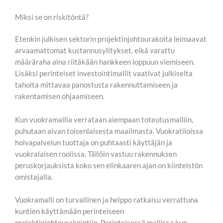
Miksi se on riskitöntä?
Etenkin julkisen sektorin projektinjohtourakoita leimaavat
arvaamattomat kustannusylitykset, eikä varattu
määräraha aina riitäkään hankkeen loppuun viemiseen.
Lisäksi perinteiset investointimallit vaativat julkiselta
taholta mittavaa panostusta rakennuttamiseen ja
rakentamisen ohjaamiseen.
Kun vuokramallia verrataan aiempaan toteutusmalliin,
puhutaan aivan toisenlaisesta maailmasta. Vuokratiloissa
hoivapalvelun tuottaja on puhtaasti käyttäjän ja
vuokralaisen roolissa. Tällöin vastuu rakennuksen
peruskorjauksista koko sen elinkaaren ajan on kiinteistön
omistajalla.
Vuokramalli on turvallinen ja helppo ratkaisu verrattuna
kuntien käyttämään perinteiseen
projektinjohtourakointiin. Perinteisessä mallissa kun