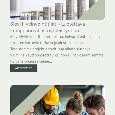
16.12.2024
Sievi Hyvinvointitilat – Luotettava
kumppani rahastoyhteistyöhön
Sievi Hyvinvointitilat erikoistuu hoivarakentamiseen,
tarjoten kattavia ratkaisuja alusta loppuun.
Toteutamme projektit sovitussa aikataulussa ja
valmiina käyttöönotettaviksi. Syvällinen osaamisemme
hoivahankkeissa tekee…
ARTIKKELIT