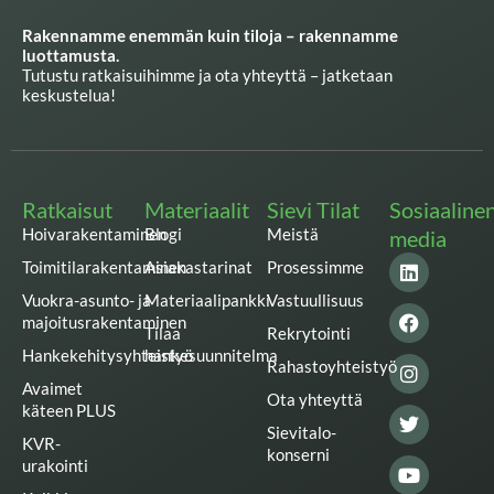
Rakennamme enemmän kuin tiloja – rakennamme
luottamusta.
Tutustu ratkaisuihimme ja ota yhteyttä – jatketaan
keskustelua!
Ratkaisut
Materiaalit
Sievi Tilat
Sosiaaline
Hoivarakentaminen
Blogi
Meistä
media
L
F
I
T
Y
Toimitilarakentaminen
Asiakastarinat
Prosessimme
i
a
n
w
o
n
c
s
i
u
Vuokra-asunto- ja
Materiaalipankki
Vastuullisuus
k
e
t
t
t
majoitusrakentaminen
Tilaa
Rekrytointi
e
b
a
t
u
Hankekehitysyhteistyö
hankesuunnitelma
d
o
g
e
b
Rahastoyhteistyö
i
o
r
r
e
Avaimet
n
k
a
Ota yhteyttä
käteen PLUS
m
Sievitalo-
KVR-
konserni
urakointi