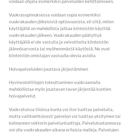
voidaan ohjata esimerkiksi palveluiden kehittämiseen.
Vuokrasopimuksessa voidaan sopia esimerkiksi
vuokrakauden jälkeisistä optiovuosista, eli siitä, miten
käyttäjällä on mahdollista jatkaa kiinteistön käyttöä
vuokrakauden jälkeen. Vuokrakauden päätyttyä
käyttäjällä ei ole vastuita ja velvoitteita kiinteistön
jäännösarvosta tai myöhemmästä käytöstä. Ne ovat
kiinteistön omistajan vastuulla olevia asioita.
Hoivapalveluiden joustava järjestäminen
Hyvinvointitilojen toteuttaminen vuokraamalla
mahdollistaa myös joustavan tavan järjestää kuntien
hoivapalvelut.
Vuokratuissa tiloissa kunta voi itse tuottaa palveluita,
mutta vaihtoehtoisesti palvelun voi tuottaa yksityinen tai
kolmannen sektorin palveluntuottaja. Palvelutuotannossa
voi olla vuokrakauden aikana erilaisia malleja. Palvelujen