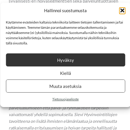
syvällisesti eri hoivasegmenttien sekä palveluntuottajien
erityistarpeet ja vaatimukset. Sen lisäksi, että
Hallinnoi suostumusta
hyvinvointitilahankkeisiin liittyy erityisiä toiminnallisia
vaatimuksia, suunnittelussa ja rakentamisessa tulee
Käytämme evästeiden kaltaisia tekniikoita laitteen tietojen tallentamiseen ja/tai
huomioida vaativien rakennushankkeiden
käyttämiseen. Teemme tämän parantaaksemme selauskokemusta ja
näyttääksemme (ei-)yksilöllisiä mainoksia. Suostumalla näihin tekniikoihin
viranomaismääräykset.
voimme käsitellä tietoja, kuten selauskäyttäytymistä tai yksilöllisiä tunnuksia
tällä sivustolla.
Hoivarakentamisen ohjeet ja määräykset eivät tule
erikoisrakentajalle yllätyksenä. Konseptimme on
Hyväksy
koeponnistettu, hyvin suunniteltu ja tehokas toteuttaa.
Meiltä saa turvalliset, terveelliset ja toimivat tilat, jotka
Kiellä
vastaavat käyttötarkoitukseen koko sovitun vuokra-ajan.
Muuta asetuksia
Kotimainen Sievi Hyvinvointitilat Oy tarjoaa vuokrattavia
hyvinvointitiloja, joissa tilaajan ei tarvitse investoida
Tietosuojaseloste
käyttämiinsä tiloihin. Toteutamme toimitilat sekä
palveluasumiseen että päivä- ja ryhmäkotien tarpeisiin
vaivattomasti yhdellä sopimuksella. Sievi Hyvinvointitilojen
tavoitteena on lisätä ihmisten elämänlaatua ja onnellisuutta
ratkaisemalla erityisasumisen ja hoivan tarpeita hallitusti ja