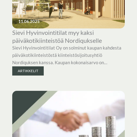
11.06.2025
Sievi Hyvinvointitilat myy kaksi
päiväkotikiinteistöä Nordiqukselle
Sievi Hyvinvointitilat Oy on solminut kaupan kahdesta
päiväkotikiinteistöstä kiinteistösijoitusyhtiö
Nordiquksen kanssa. Kaupan kokonaisarvo on…
ARTIKKELIT