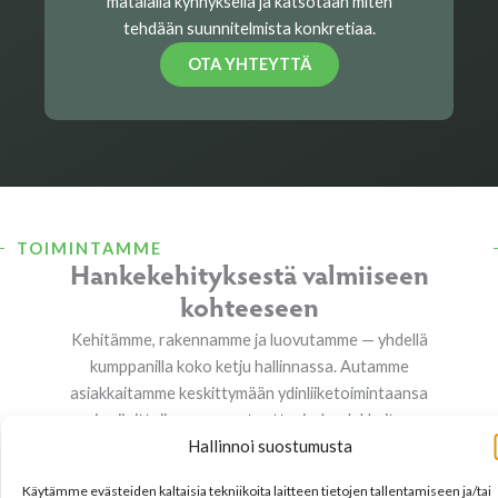
matalalla kynnyksellä ja katsotaan miten
tehdään suunnitelmista konkretiaa.
OTA YHTEYTTÄ
TOIMINTAMME
Hankekehityksestä valmiiseen
kohteeseen
Kehitämme, rakennamme ja luovutamme — yhdellä
kumppanilla koko ketju hallinnassa. Autamme
asiakkaitamme keskittymään ydinliiketoimintaansa
ja sijoittajia saamaan tuottavia, laadukkaita
Hallinnoi suostumusta
kohteita.
Käytämme evästeiden kaltaisia tekniikoita laitteen tietojen tallentamiseen ja/tai