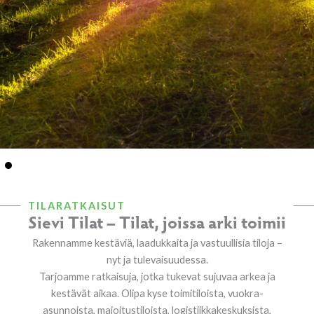
TILARATKAISUT
Sievi Tilat – Tilat, joissa arki toimii
Rakennamme kestäviä, laadukkaita ja vastuullisia tiloja –
nyt ja tulevaisuudessa.
Tarjoamme ratkaisuja, jotka tukevat sujuvaa arkea ja
kestävät aikaa. Olipa kyse toimitiloista,
vuokra-
asunnoista, majoitustiloista,
logistiikkakeskuksista,