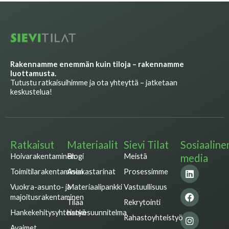
Rakennamme enemmän kuin tiloja – rakennamme
luottamusta.
Tutustu ratkaisuihimme ja ota yhteyttä – jatketaan
keskustelua!
Ratkaisut
Materiaalit
Sievi Tilat
Sosiaaline
Hoivarakentaminen
Blogi
Meistä
media
L
F
I
T
Y
Toimitilarakentaminen
Asiakastarinat
Prosessimme
i
a
n
w
o
n
c
s
i
u
Vuokra-asunto- ja
Materiaalipankki
Vastuullisuus
k
e
t
t
t
majoitusrakentaminen
Tilaa
Rekrytointi
e
b
a
t
u
Hankekehitysyhteistyö
hankesuunnitelma
d
o
g
e
b
Rahastoyhteistyö
i
o
r
r
e
Avaimet