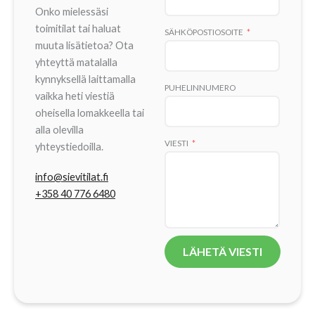
Onko mielessäsi
toimitilat tai haluat
SÄHKÖPOSTIOSOITE
muuta lisätietoa? Ota
yhteyttä matalalla
kynnyksellä laittamalla
PUHELINNUMERO
vaikka heti viestiä
oheisella lomakkeella tai
alla olevilla
VIESTI
yhteystiedoilla.
info@sievitilat.fi
+358 40 776 6480
LÄHETÄ VIESTI