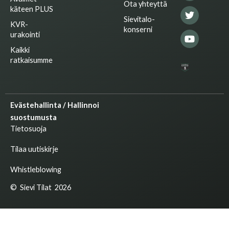
n
k
a
Ota yhteyttä
käteen PLUS
m
Sievitalo-
KVR-
konserni
urakointi
Kaikki
ratkaisumme
Evästehallinta / Hallinnoi
suostumusta
Tietosuoja
Tilaa uutiskirje
Whistleblowing
© Sievi Tilat 2026