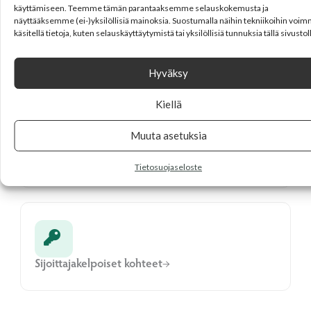
käyttämiseen. Teemme tämän parantaaksemme selauskokemusta ja
näyttääksemme (ei-)yksilöllisiä mainoksia. Suostumalla näihin tekniikoihin voi
käsitellä tietoja, kuten selauskäyttäytymistä tai yksilöllisiä tunnuksia tällä sivustol
Hankekehitys →
Hyväksy
Kiellä
Muuta asetuksia
Hoivarakentaminen →
Tietosuojaseloste
Sijoittajakelpoiset kohteet→