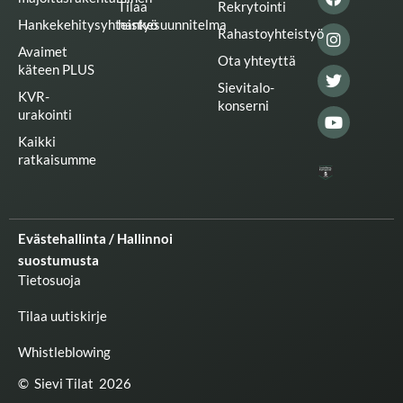
Tilaa
Rekrytointi
e
b
a
t
u
Hankekehitysyhteistyö
hankesuunnitelma
d
o
g
e
b
Rahastoyhteistyö
i
o
r
r
e
Avaimet
n
k
a
Ota yhteyttä
käteen PLUS
m
Sievitalo-
KVR-
konserni
urakointi
Kaikki
ratkaisumme
Evästehallinta / Hallinnoi
suostumusta
Tietosuoja
Tilaa uutiskirje
Whistleblowing
© Sievi Tilat 2026