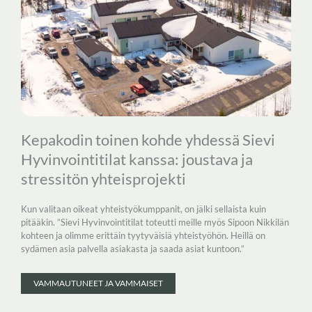
Kepakodin toinen kohde yhdessä Sievi
Hyvinvointitilat kanssa: joustava ja
stressitön yhteisprojekti
Kun valitaan oikeat yhteistyökumppanit, on jälki sellaista kuin
pitääkin. ”Sievi Hyvinvointitilat toteutti meille myös Sipoon Nikkilän
kohteen ja olimme erittäin tyytyväisiä yhteistyöhön. Heillä on
sydämen asia palvella asiakasta ja saada asiat kuntoon.”
VAMMAUTUNEET JA VAMMAISET