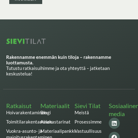
Rakennamme enemmän kuin tiloja – rakennamme
luottamusta.
Tutustu ratkaisuihimme ja ota yhteyttä – jatketaan
keskustelua!
Ratkaisut
Materiaalit
Sievi Tilat
Sosiaaline
Hoivarakentaminen
Blogi
Meistä
media
L
F
I
T
Y
Toimitilarakentaminen
Asiakastarinat
Prosessimme
i
a
n
w
o
n
c
s
i
u
Vuokra-asunto- ja
Materiaalipankki
Vastuullisuus
k
e
t
t
t
majoitusrakentaminen