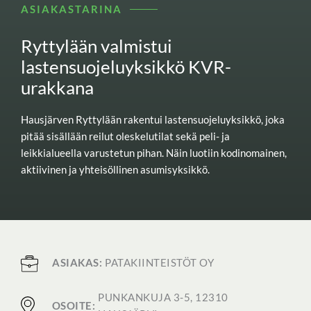
ASIAKASTARINA
Ryttylään valmistui
lastensuojeluyksikkö KVR-
urakkana
Hausjärven Ryttylään rakentui lastensuojeluyksikkö, joka
pitää sisällään reilut oleskelutilat sekä peli- ja
leikkialueella varustetun pihan. Näin luotiin kodinomainen,
aktiivinen ja yhteisöllinen asumisyksikkö.
ASIAKAS:
PATAKIINTEISTÖT OY
PUNKANKUJA 3-5, 12310
OSOITE: