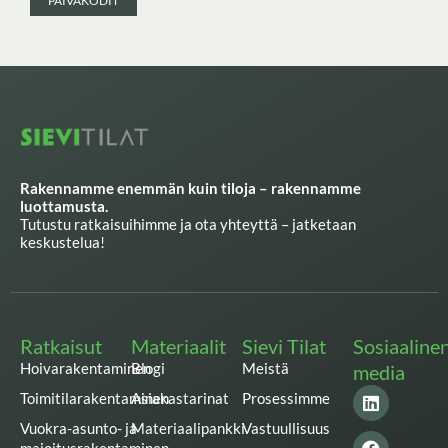
PÄIVÄKODIT
Rakennamme enemmän kuin tiloja – rakennamme
luottamusta.
Tutustu ratkaisuihimme ja ota yhteyttä – jatketaan
keskustelua!
Ratkaisut
Materiaalit
Sievi Tilat
Sosiaaline
Hoivarakentaminen
Blogi
Meistä
media
L
F
I
T
Y
Toimitilarakentaminen
Asiakastarinat
Prosessimme
i
a
n
w
o
n
c
s
i
u
Vuokra-asunto- ja
Materiaalipankki
Vastuullisuus
k
e
t
t
t