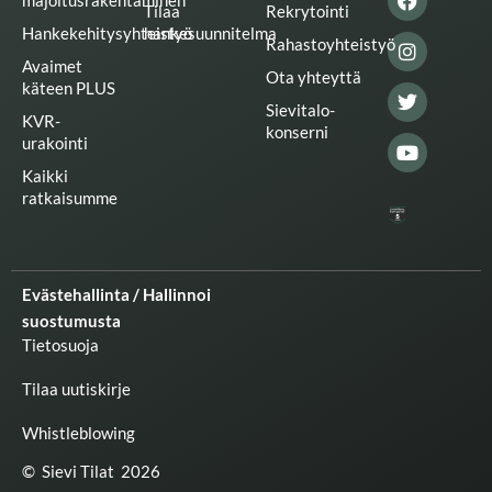
majoitusrakentaminen
Tilaa
Rekrytointi
e
b
a
t
u
Hankekehitysyhteistyö
hankesuunnitelma
d
o
g
e
b
Rahastoyhteistyö
i
o
r
r
e
Avaimet
n
k
a
Ota yhteyttä
käteen PLUS
m
Sievitalo-
KVR-
konserni
urakointi
Kaikki
ratkaisumme
Evästehallinta / Hallinnoi
suostumusta
Tietosuoja
Tilaa uutiskirje
Whistleblowing
© Sievi Tilat 2026