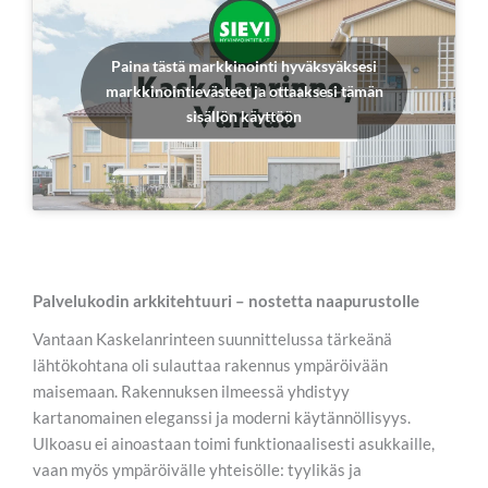
Paina tästä markkinointi hyväksyäksesi
markkinointievästeet ja ottaaksesi tämän
sisällön käyttöön
Palvelukodin arkkitehtuuri – nostetta naapurustolle
Vantaan Kaskelanrinteen suunnittelussa tärkeänä
lähtökohtana oli sulauttaa rakennus ympäröivään
maisemaan. Rakennuksen ilmeessä yhdistyy
kartanomainen eleganssi ja moderni käytännöllisyys.
Ulkoasu ei ainoastaan toimi funktionaalisesti asukkaille,
vaan myös ympäröivälle yhteisölle: tyylikäs ja