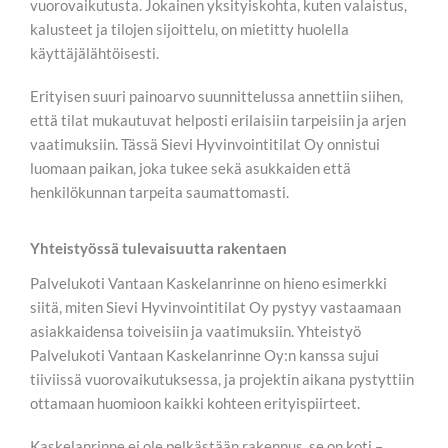
vuorovaikutusta. Jokainen yksityiskohta, kuten valaistus,
kalusteet ja tilojen sijoittelu, on mietitty huolella
käyttäjälähtöisesti.
Erityisen suuri painoarvo suunnittelussa annettiin siihen,
että tilat mukautuvat helposti erilaisiin tarpeisiin ja arjen
vaatimuksiin. Tässä Sievi Hyvinvointitilat Oy onnistui
luomaan paikan, joka tukee sekä asukkaiden että
henkilökunnan tarpeita saumattomasti.
Yhteistyössä tulevaisuutta rakentaen
Palvelukoti Vantaan Kaskelanrinne on hieno esimerkki
siitä, miten Sievi Hyvinvointitilat Oy pystyy vastaamaan
asiakkaidensa toiveisiin ja vaatimuksiin. Yhteistyö
Palvelukoti Vantaan Kaskelanrinne Oy:n kanssa sujui
tiiviissä vuorovaikutuksessa, ja projektin aikana pystyttiin
ottamaan huomioon kaikki kohteen erityispiirteet.
Kaskelanrinne ei ole pelkästään rakennus, se on koti –