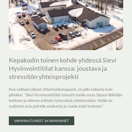
Kepakodin toinen kohde yhdessä Sievi
Hyvinvointitilat kanssa: joustava ja
stressitön yhteisprojekti
Kun valitaan oikeat yhteistyökumppanit, on jälki sellaista kuin
pitääkin. ”Sievi Hyvinvointitilat toteutti meille myös Sipoon Nikkilän
kohteen ja olimme erittäin tyytyväisiä yhteistyöhön. Heillä on
sydämen asia palvella asiakasta ja saada asiat kuntoon.”
VAMMAUTUNEET JA VAMMAISET