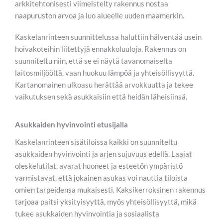
arkkitehtonisesti viimeistelty rakennus nostaa
naapuruston arvoa ja luo alueelle uuden maamerkin.
Kaskelanrinteen suunnittelussa haluttiin hälventää usein
hoivakoteihin liitettyjä ennakkoluuloja. Rakennus on
suunniteltu niin, että se ei näytä tavanomaiselta
laitosmiljööltä, vaan huokuu lämpöä ja yhteisöllisyyttä.
Kartanomainen ulkoasu herättää arvokkuutta ja tekee
vaikutuksen sekä asukkaisiin että heidän läheisiinsä.
Asukkaiden hyvinvointi etusijalla
Kaskelanrinteen sisätiloissa kaikki on suunniteltu
asukkaiden hyvinvointi ja arjen sujuvuus edellä. Laajat
oleskelutilat, avarat huoneet ja esteetön ympäristö
varmistavat, että jokainen asukas voi nauttia tiloista
omien tarpeidensa mukaisesti. Kaksikerroksinen rakennus
tarjoaa paitsi yksityisyyttä, myös yhteisöllisyyttä, mikä
tukee asukkaiden hyvinvointia ja sosiaalista