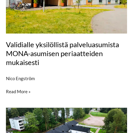
Validialle yksilöllistä palveluasumista
MONA-asumisen periaatteiden
mukaisesti
Nico Engström
Read More »
Luhtikoti,
Kouvola
—
Erityisten