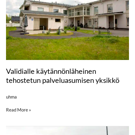
palveluasumisen
yksikkö
Validialle käytännönläheinen
tehostetun palveluasumisen yksikkö
uhma
Read More »
Kehitysvammaisten