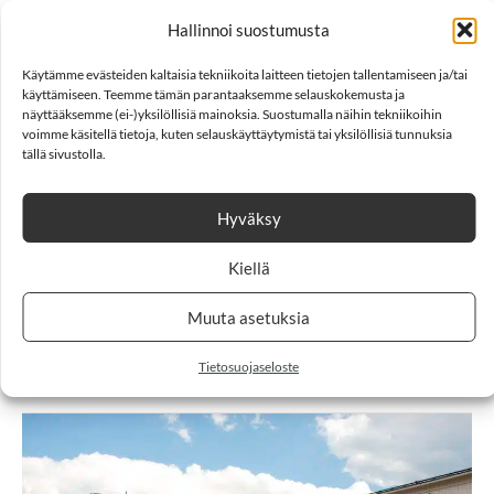
Hallinnoi suostumusta
Käytämme evästeiden kaltaisia tekniikoita laitteen tietojen tallentamiseen ja/tai
käyttämiseen. Teemme tämän parantaaksemme selauskokemusta ja
näyttääksemme (ei-)yksilöllisiä mainoksia. Suostumalla näihin tekniikoihin
voimme käsitellä tietoja, kuten selauskäyttäytymistä tai yksilöllisiä tunnuksia
tällä sivustolla.
Viihtyisyyttä ja yhteisöllisyyttä
Hyväksy
Vantaan Kaskelanrinteessä
Kiellä
uhma
Muuta asetuksia
Read More »
Tietosuojaseloste
Validialle
käytännönläheinen
tehostetun