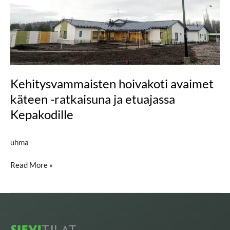
hoivakoti
avaimet
käteen
-
ratkaisuna
ja
etuajassa
Kehitysvammaisten hoivakoti avaimet
Kepakodille
käteen -ratkaisuna ja etuajassa
Kepakodille
uhma
Read More »