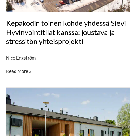
kanssa:
joustava
ja
Kepakodin toinen kohde yhdessä Sievi
stressitön
Hyvinvointitilat kanssa: joustava ja
yhteisprojekti
stressitön yhteisprojekti
Nico Engström
Read More »
Validialle
yksilöllistä
palveluasumista
MONA-
asumisen
periaatteiden
mukaisesti