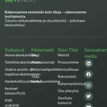
Rakennamme enemmän kuin tiloja – rakennamme
luottamusta.
Tutustu ratkaisuihimme ja ota yhteyttä – jatketaan
keskustelua!
Ratkaisut
Materiaalit
Sievi Tilat
Sosiaaline
Hoivarakentaminen
Blogi
Meistä
media
L
F
I
T
Y
Toimitilarakentaminen
Asiakastarinat
Prosessimme
i
a
n
w
o
n
c
s
i
u
Vuokra-asunto- ja
Materiaalipankki
Vastuullisuus
k
e
t
t
t
majoitusrakentaminen
Tilaa
Rekrytointi
e
b
a
t
u
Hankekehitysyhteistyö
hankesuunnitelma
d
o
g
e
b
Rahastoyhteistyö
i
o
r
r
e
Avaimet
n
k
a
Ota yhteyttä
käteen PLUS
m
Sievitalo-
KVR-
konserni
urakointi