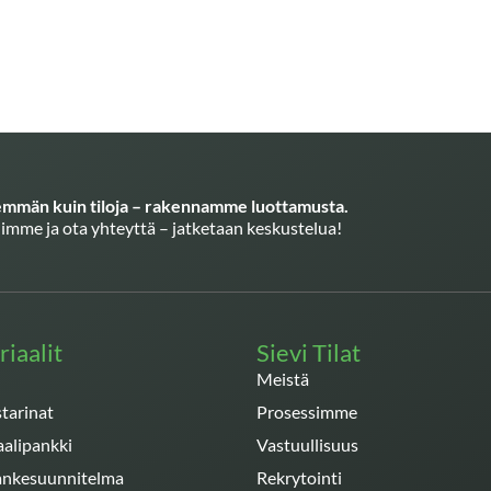
män kuin tiloja – rakennamme luottamusta.
imme ja ota yhteyttä – jatketaan keskustelua!
iaalit
Sievi Tilat
Meistä
tarinat
Prosessimme
aalipankki
Vastuullisuus
hankesuunnitelma
Rekrytointi