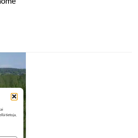
 home
ai
lä tietoja,