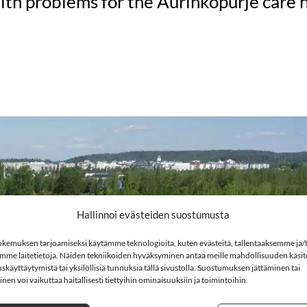
alth problems for the Aurinkopurje care
Hallinnoi evästeiden suostumusta
kemuksen tarjoamiseksi käytämme teknologioita, kuten evästeitä, tallentaaksemme ja/t
mme laitetietoja. Näiden tekniikoiden hyväksyminen antaa meille mahdollisuuden käsitel
skäyttäytymistä tai yksilöllisiä tunnuksia tällä sivustolla. Suostumuksen jättäminen tai
en voi vaikuttaa haitallisesti tiettyihin ominaisuuksiin ja toimintoihin.