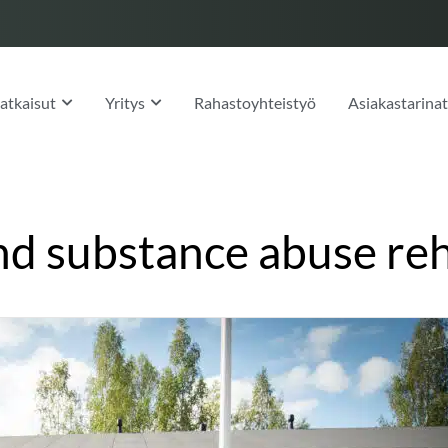
OPEN RATKAISUT
OPEN YRITYS
atkaisut
Yritys
Rahastoyhteistyö
Asiakastarina
nd substance abuse reh