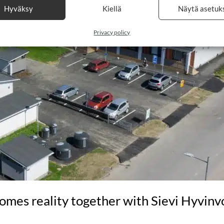
Hyväksy
Kiellä
Näytä asetuk
Privacy policy
es reality together with Sievi Hyvinvo