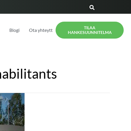
TILAA
t
Blogi
Ota yhteyttä
HANKESUUNNITELMA
abilitants