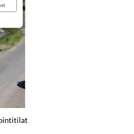
set
intitilat