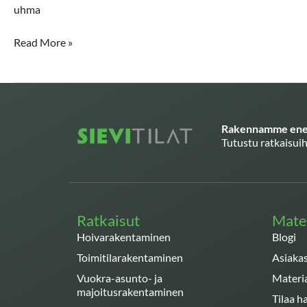
uhma
Read More »
Rakennamme enem
Tutustu ratkaisuih
Ratkaisut
Mater
Hoivarakentaminen
Blogi
Toimitilarakentaminen
Asiakas
Vuokra-asunto- ja
Materi
majoitusrakentaminen
Tilaa 