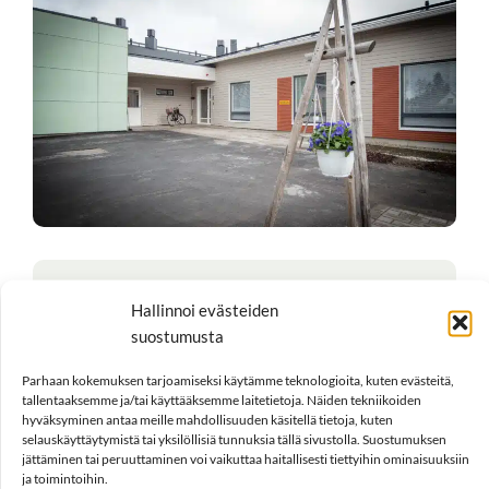
Hallinnoi evästeiden
suostumusta
Parhaan kokemuksen tarjoamiseksi käytämme teknologioita, kuten evästeitä,
tallentaaksemme ja/tai käyttääksemme laitetietoja. Näiden tekniikoiden
hyväksyminen antaa meille mahdollisuuden käsitellä tietoja, kuten
selauskäyttäytymistä tai yksilöllisiä tunnuksia tällä sivustolla. Suostumuksen
Kiinnostaako oma tilahanke?
jättäminen tai peruuttaminen voi vaikuttaa haitallisesti tiettyihin ominaisuuksiin
ja toimintoihin.
Voit olla yhteydessä meihin, kartoitetaan yhdessä