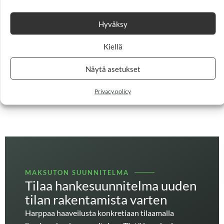
tarpeesi ja luodaan suunnitelma hankkeen
Hyväksy
toteutukselle.
Kiellä
SOITA TEROLLE
Näytä asetukset
Privacy policy
MAKSUTON SUUNNITELMA
Tilaa hankesuunnitelma uuden
tilan rakentamista varten
Harppaa haaveilusta konkretiaan tilaamalla