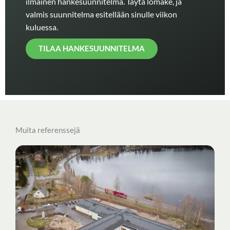
ilmainen hankesuunnitelma. Täytä lomake, ja
valmis suunnitelma esitellään sinulle viikon
kuluessa.
TILAA HANKESUUNNITELMA
Muita referenssejä