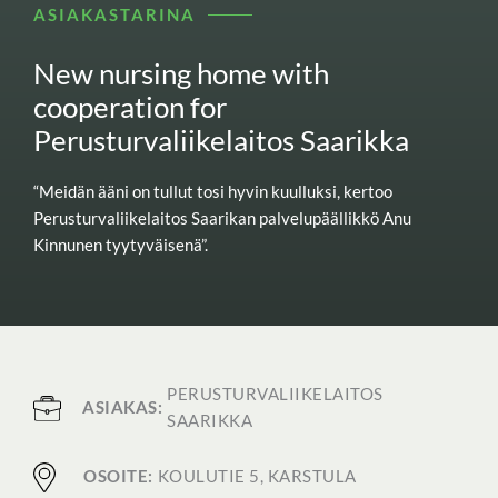
ASIAKASTARINA
New nursing home with
cooperation for
Perusturvaliikelaitos Saarikka
“Meidän ääni on tullut tosi hyvin kuulluksi, kertoo
Perusturvaliikelaitos Saarikan palvelupäällikkö Anu
Kinnunen tyytyväisenä”.
PERUSTURVALIIKELAITOS
ASIAKAS:
SAARIKKA
OSOITE:
KOULUTIE 5, KARSTULA