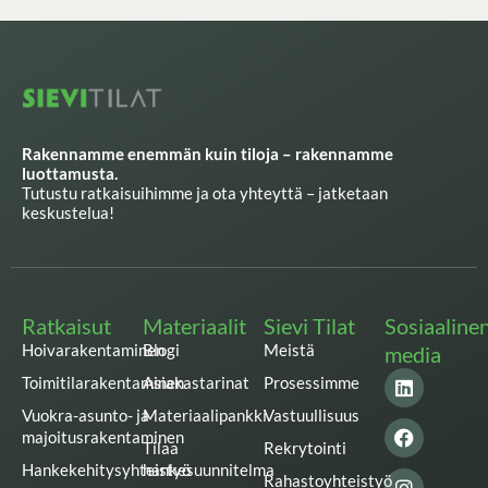
Rakennamme enemmän kuin tiloja – rakennamme
luottamusta.
Tutustu ratkaisuihimme ja ota yhteyttä – jatketaan
keskustelua!
Ratkaisut
Materiaalit
Sievi Tilat
Sosiaaline
Hoivarakentaminen
Blogi
Meistä
media
L
F
I
T
Y
Toimitilarakentaminen
Asiakastarinat
Prosessimme
i
a
n
w
o
n
c
s
i
u
Vuokra-asunto- ja
Materiaalipankki
Vastuullisuus
k
e
t
t
t
majoitusrakentaminen
Tilaa
Rekrytointi
e
b
a
t
u
Hankekehitysyhteistyö
hankesuunnitelma
d
o
g
e
b
Rahastoyhteistyö