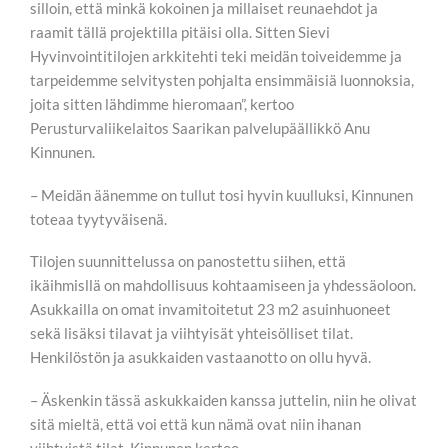
silloin, että minkä kokoinen ja millaiset reunaehdot ja
raamit tällä projektilla pitäisi olla. Sitten Sievi
Hyvinvointitilojen arkkitehti teki meidän toiveidemme ja
tarpeidemme selvitysten pohjalta ensimmäisiä luonnoksia,
joita sitten lähdimme hieromaan”, kertoo
Perusturvaliikelaitos Saarikan palvelupäällikkö Anu
Kinnunen.
– Meidän äänemme on tullut tosi hyvin kuulluksi, Kinnunen
toteaa tyytyväisenä.
Tilojen suunnittelussa on panostettu siihen, että
ikäihmisllä on mahdollisuus kohtaamiseen ja yhdessäoloon.
Asukkailla on omat invamitoitetut 23 m2 asuinhuoneet
sekä lisäksi tilavat ja viihtyisät yhteisölliset tilat.
Henkilöstön ja asukkaiden vastaanotto on ollu hyvä.
– Äskenkin tässä askukkaiden kanssa juttelin, niin he olivat
sitä mieltä, että voi että kun nämä ovat niin ihanan