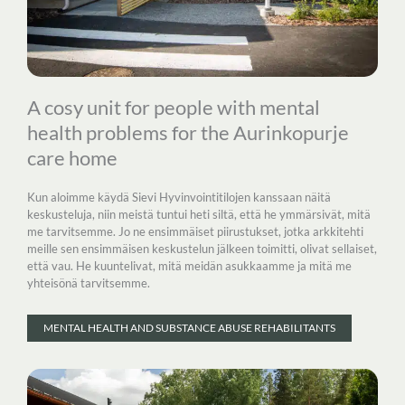
A cosy unit for people with mental
health problems for the Aurinkopurje
care home
Kun aloimme käydä Sievi Hyvinvointitilojen kanssaan näitä
keskusteluja, niin meistä tuntui heti siltä, että he ymmärsivät, mitä
me tarvitsemme. Jo ne ensimmäiset piirustukset, jotka arkkitehti
meille sen ensimmäisen keskustelun jälkeen toimitti, olivat sellaiset,
että vau. He kuuntelivat, mitä meidän asukkaamme ja mitä me
yhteisönä tarvitsemme.
MENTAL HEALTH AND SUBSTANCE ABUSE REHABILITANTS