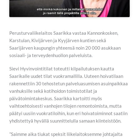
Perusturvaliikelaitos Saarikka vastaa Kannonkosken,
Karstulan, Kivijärven ja Kyyjärven kuntien sekä
Saarijärven kaupungin yhteensä noin 20 000 asukkaan
sosiaali- ja terveydenhuollon palveluista.
Sievi Hyvinvointitilat toteutti kilpailutuksen kautta
Saarikalle uudet tilat vuokramallilla. Uuteen hoivatilaan
rakennettiin 30 tehostetun palveluasumisen asuinpaikkaa
vanhuksille sekä kotihoidon toimistotilat ja
päivätoimintakeskus. Saarikka kartoitti myös
vaihtoehtoisesti vanhojen tilojen remontoimista, mutta
päätyi uusiin vuokratiloihin, kun eri hoivatoiminnot saatiin
yhdistettyä hyvällä suunnittelulla samaan kiinteistöön.
”Saimme aika tiukat speksit liikelaitoksemme johtajalta