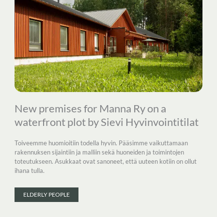
New premises for Manna Ry on a
waterfront plot by Sievi Hyvinvointitilat
Toiveemme huomioitiin todella hyvin. Pääsimme vaikuttamaan
rakennuksen sijaintiin ja malliin sekä huoneiden ja toimintojen
toteutukseen. Asukkaat ovat sanoneet, että uuteen kotiin on ollut
ihana tulla.
ELDERLY PEOPLE