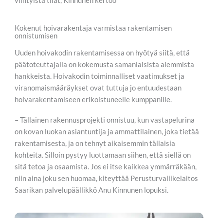
viihtyistä tilat, Kinnunen kertoo
Kokenut hoivarakentaja varmistaa rakentamisen
onnistumisen
Uuden hoivakodin rakentamisessa on hyötyä siitä, että
päätoteuttajalla on kokemusta samanlaisista aiemmista
hankkeista. Hoivakodin toiminnalliset vaatimukset ja
viranomaismääräykset ovat tuttuja jo entuudestaan
hoivarakentamiseen erikoistuneelle kumppanille.
– Tällainen rakennusprojekti onnistuu, kun vastapelurina
on kovan luokan asiantuntija ja ammattilainen, joka tietää
rakentamisesta, ja on tehnyt aikaisemmin tällaisia
kohteita. Silloin pystyy luottamaan siihen, että siellä on
sitä tetoa ja osaamista. Jos ei itse kaikkea ymmärräkään,
niin aina joku sen huomaa, kiteyttää Perusturvaliikelaitos
Saarikan palvelupäällikkö Anu Kinnunen lopuksi.