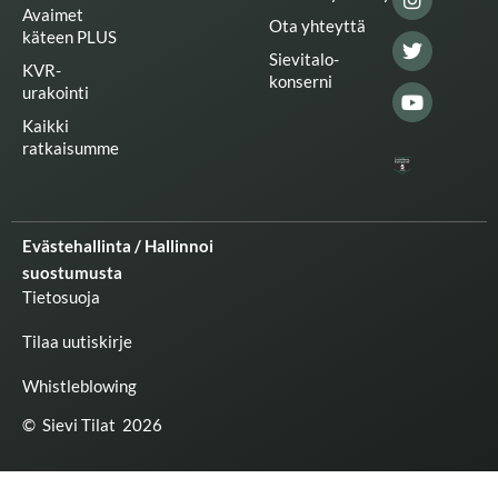
i
o
r
r
e
Avaimet
n
k
a
Ota yhteyttä
käteen PLUS
m
Sievitalo-
KVR-
konserni
urakointi
Kaikki
ratkaisumme
Evästehallinta / Hallinnoi
suostumusta
Tietosuoja
Tilaa uutiskirje
Whistleblowing
© Sievi Tilat 2026