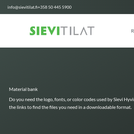
Skip
info@sievitilat.fi
+358 50 445 5900
to
content
R
Material bank
Do you need the logo, fonts, or color codes used by Sievi Hyvi
the links to find the files you need in a downloadable format.