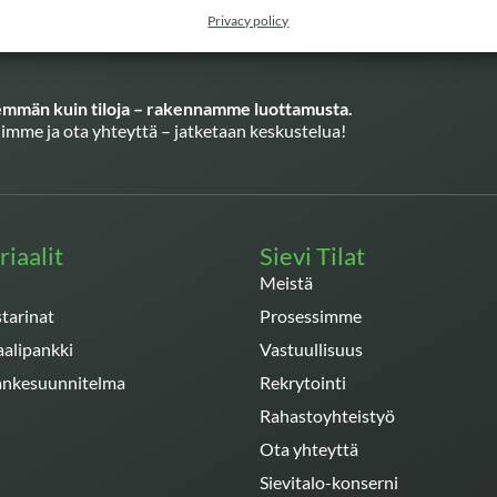
Privacy policy
män kuin tiloja – rakennamme luottamusta.
imme ja ota yhteyttä – jatketaan keskustelua!
iaalit
Sievi Tilat
Meistä
tarinat
Prosessimme
aalipankki
Vastuullisuus
hankesuunnitelma
Rekrytointi
Rahastoyhteistyö
Ota yhteyttä
Sievitalo-konserni