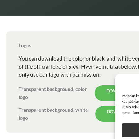
Logos
You can download the color or black-and-white ve
of the official logo of Sievi Hyvinvointitilat below.
only use our logo with permission.
Transparent background, color
DOWNLOAD L
(PNG)
Parhaan ko
logo
käyttääkse
kuten selau
Transparent background, white
DOWNLOAD L
peruuttamin
(PNG)
logo