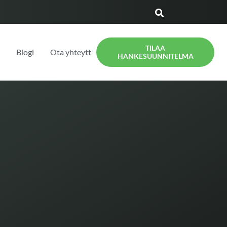
TILAA
t
Blogi
Ota yhteyttä
HANKESUUNNITELMA