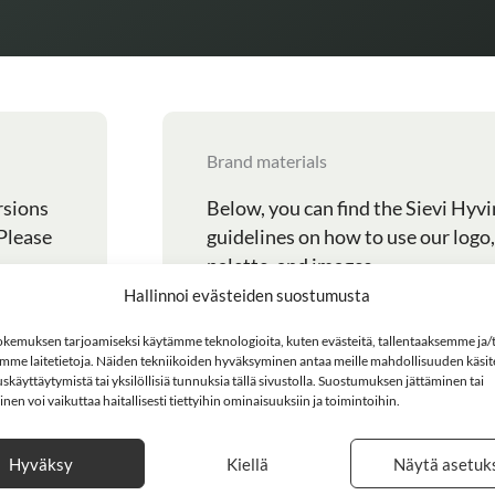
Brand materials
rsions
Below, you can find the Sievi Hyvi
 Please
guidelines on how to use our logo
palette, and images.
Hallinnoi evästeiden suostumusta
Sievi HVT, graphic guidelines
OGO
kemuksen tarjoamiseksi käytämme teknologioita, kuten evästeitä, tallentaaksemme ja/t
mme laitetietoja. Näiden tekniikoiden hyväksyminen antaa meille mahdollisuuden käsitel
skäyttäytymistä tai yksilöllisiä tunnuksia tällä sivustolla. Suostumuksen jättäminen tai
OGO
en voi vaikuttaa haitallisesti tiettyihin ominaisuuksiin ja toimintoihin.
Hyväksy
Kiellä
Näytä asetuk