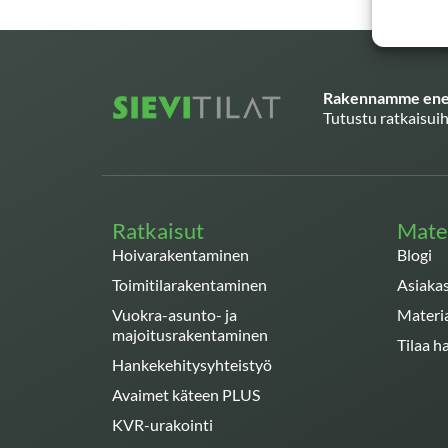
Rakennamme enem
Tutustu ratkaisuih
Ratkaisut
Mater
Hoivarakentaminen
Blogi
Toimitilarakentaminen
Asiakas
Vuokra-asunto- ja
Materi
majoitusrakentaminen
Tilaa 
Hankekehitysyhteistyö
Avaimet käteen PLUS
KVR-urakointi