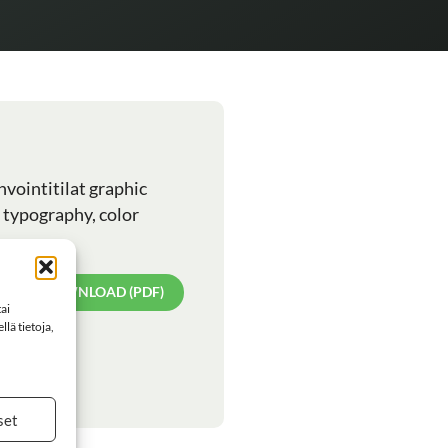
nvointitilat graphic
, typography, color
DOWNLOAD (PDF)
ai
lä tietoja,
set