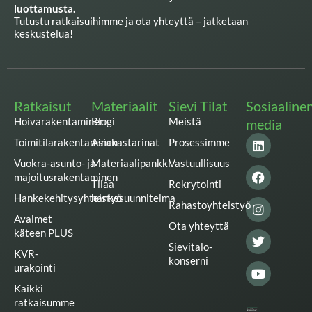
luottamusta.
Tutustu ratkaisuihimme ja ota yhteyttä – jatketaan
keskustelua!
Ratkaisut
Materiaalit
Sievi Tilat
Sosiaaline
Hoivarakentaminen
Blogi
Meistä
media
L
F
I
T
Y
Toimitilarakentaminen
Asiakastarinat
Prosessimme
i
a
n
w
o
n
c
s
i
u
Vuokra-asunto- ja
Materiaalipankki
Vastuullisuus
k
e
t
t
t
majoitusrakentaminen
Tilaa
Rekrytointi
e
b
a
t
u
Hankekehitysyhteistyö
hankesuunnitelma
d
o
g
e
b
Rahastoyhteistyö
i
o
r
r
e
Avaimet
n
k
a
Ota yhteyttä
käteen PLUS
m
Sievitalo-
KVR-
konserni
urakointi
Kaikki
ratkaisumme