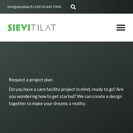
Skip
info@sievitilat.fi
+358 50 445 5900
to
content
Request a project plan
Do you have a care facility project in mind, ready to go? Are
you wondering how to get started? We can create a design
together to make your dreams a reality.