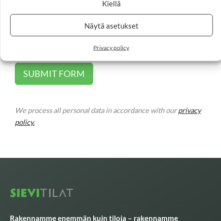
Kiellä
Näytä asetukset
Privacy policy
SUBMIT FORM
We process all personal data in accordance with our
privacy
policy.
Rakennamme enemmän kuin tiloja – rakennamme