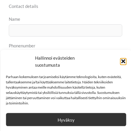
Contact details
Name
Phonenumber
Hallinnoi evästeiden
suostumusta
Email
Parhaan kokemuksen tarjoamiseksi käytämme teknologioita, kuten evästeitä,
tallentaaksemme ja/tai käyttääksemme laitetietoja. Näiden tekniikoiden
hyväksyminen antaa meille mahdollisuuden käsitellä tietoja, kuten
selauskäyttäytymistä tai yksilöllisiä tunnuksia tällä sivustolla. Suostumuksen
jättäminen tai peruuttaminen voi vaikuttaa haitallisesti tiettyihin ominaisuuksiin
Organization
ja toimintoihin.
Hyväksy
Message